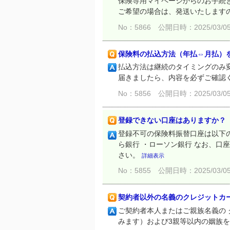
保険専用マイページからのお手続
ご希望の場合は、発送いたしますので
No：5866
公開日時：2025/03/05 
保険料の払込方法（年払⇔月払）
払込方法は継続のタイミングのみ変
届きましたら、内容を必ずご確認
No：5856
公開日時：2025/03/05 
登録できない口座はありますか？
登録不可の保険料振替口座は以下の
ら銀行 ・ローソン銀行 なお、口
さい。
詳細表示
No：5855
公開日時：2025/03/05 
契約者以外の名義のクレジットカ
ご契約者本人またはご親族名義の 
みます）および3親等以内の姻族