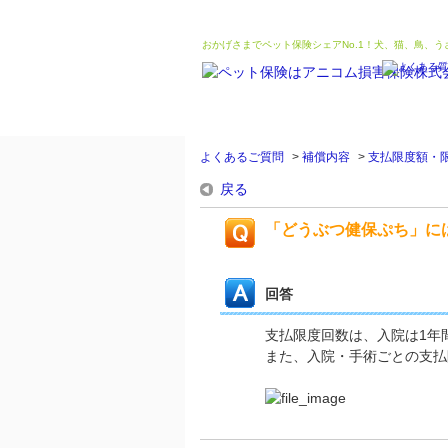
おかげさまでペット保険シェアNo.1！犬、猫、鳥、
よくあるご質問
>
補償内容
>
支払限度額・
戻る
「どうぶつ健保ぷち」に
回答
支払限度回数は、入院は1年間
また、入院・手術ごとの支払