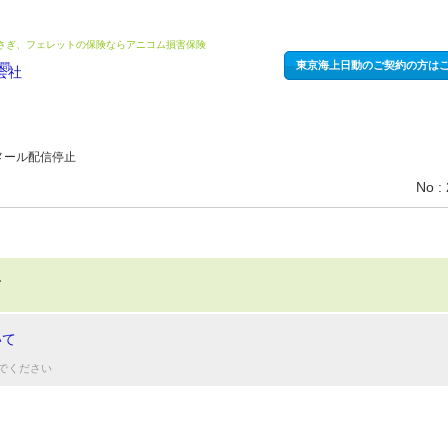
うさぎ、フェレットの保険ならアニコム損害保険
東京海上日動のご契約の方は
メール配信停止
No :
て
いて
でください