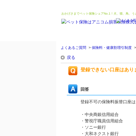
おかげさまでペット保険シェアNo.1！犬、猫、鳥、
よくあるご質問
>
保険料・健康割増引制度
戻る
登録できない口座はあり
回答
登録不可の保険料振替口座は
・中央商銀信用組合
・警視庁職員信用組合
・ソニー銀行
・大和ネクスト銀行