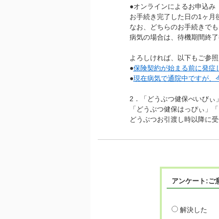
●オンラインによるお申込み
お手続き完了した日の1ヶ月
なお、どちらのお手続きでも
病気の場合は、待機期間終了
よろしければ、以下もご参照
●
保険契約が始まる前に発症
●
現在病気で通院中ですが、
2．「どうぶつ健保べいびぃ
「どうぶつ健保はっぴぃ」「
どうぶつお引渡し時以降に受
アンケート:ご
解決した