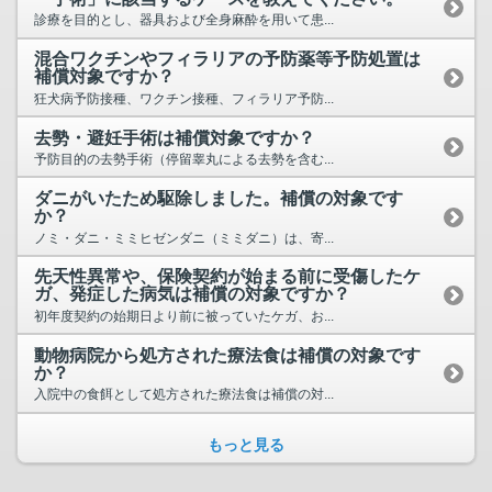
診療を目的とし、器具および全身麻酔を用いて患...
混合ワクチンやフィラリアの予防薬等予防処置は
補償対象ですか？
狂犬病予防接種、ワクチン接種、フィラリア予防...
去勢・避妊手術は補償対象ですか？
予防目的の去勢手術（停留睾丸による去勢を含む...
ダニがいたため駆除しました。補償の対象です
か？
ノミ・ダニ・ミミヒゼンダニ（ミミダニ）は、寄...
先天性異常や、保険契約が始まる前に受傷したケ
ガ、発症した病気は補償の対象ですか？
初年度契約の始期日より前に被っていたケガ、お...
動物病院から処方された療法食は補償の対象です
か？
入院中の食餌として処方された療法食は補償の対...
もっと見る