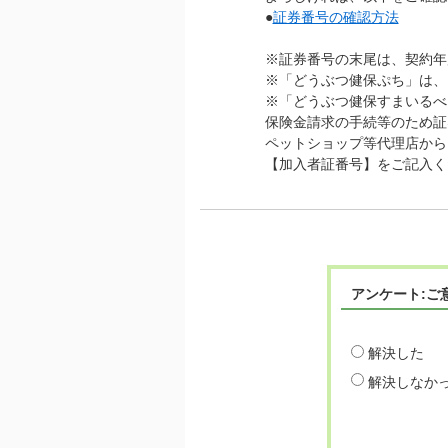
●
証券番号の確認方法
※証券番号の末尾は、契約年
※「どうぶつ健保ぷち」は、
※「どうぶつ健保すまいるべ
保険金請求の手続等のため証
ペットショップ等代理店から
【加入者証番号】をご記入く
アンケート:ご
解決した
解決しなか