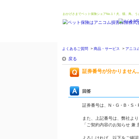
おかげさまでペット保険シェアNo.1！犬、猫、鳥、
よくあるご質問
>
商品・サービス
>
アニコ
戻る
証券番号が分かりません
回答
証券番号は、N・G・B・S
また、上記番号は、弊社より
「ご契約内容のお知らせ 兼
よろしければ、以下をご確認