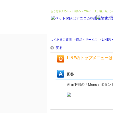
おかげさまでペット保険シェアNo.1！犬、猫、鳥、
よくあるご質問
>
商品・サービス
>
LINE
戻る
LINEのトップメニュー
回答
画面下部の「Menu」ボタ