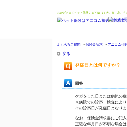
おかげさまでペット保険シェアNo.1！犬、猫、鳥、
よくあるご質問
>
保険金請求
>
アニコム損
戻る
発症日とは何ですか？
回答
ケガをした日または病気の症
※病院での診察・検査により
その診察日が発症日となりま
なお、保険金請求書にご記入
正確な年月日が不明な場合は