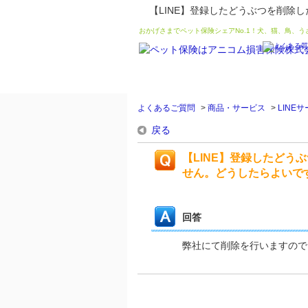
【LINE】登録したどうぶつを削
おかげさまでペット保険シェアNo.1！犬、猫、鳥、
よくあるご質問
>
商品・サービス
>
LINE
戻る
【LINE】登録したど
せん。どうしたらよいで
回答
弊社にて削除を行いますので