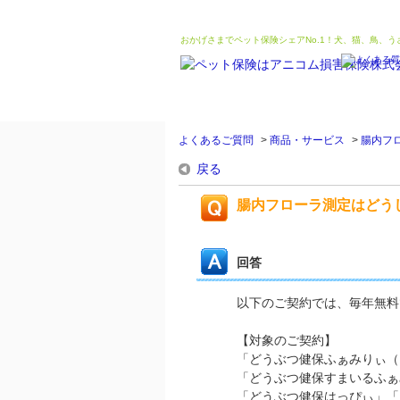
おかげさまでペット保険シェアNo.1！犬、猫、鳥、
よくあるご質問
>
商品・サービス
>
腸内フ
戻る
腸内フローラ測定はどう
回答
以下のご契約では、毎年無料
【対象のご契約】
「どうぶつ健保ふぁみりぃ（
「どうぶつ健保すまいるふぁ
「どうぶつ健保はっぴぃ」「