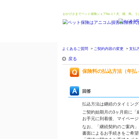
おかげさまでペット保険シェアNo.1！犬、猫、鳥、
よくあるご質問
>
ご契約内容の変更
>
支払
戻る
保険料の払込方法（年払
回答
払込方法は継続のタイミング
ご契約始期月の3ヶ月前に「
お手元に到着後、マイページ
なお、「継続契約のご案内」
書面によるお手続きをご希望