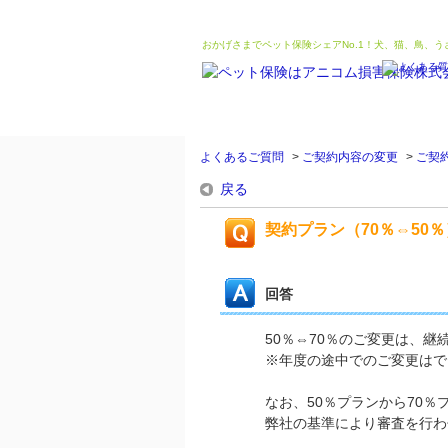
おかげさまでペット保険シェアNo.1！犬、猫、鳥、
よくあるご質問
>
ご契約内容の変更
>
ご契
戻る
契約プラン（70％⇔50
回答
50％⇔70％のご変更は、
※年度の途中でのご変更はで
なお、50％プランから70
弊社の基準により審査を行わ