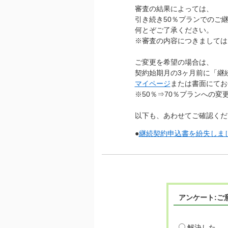
審査の結果によっては、
引き続き50％プランでのご
何とぞご了承ください。
※審査の内容につきましては
ご変更を希望の場合は、
契約始期月の3ヶ月前に「継
マイページ
または書面にてお
※50％⇒70％プランへの
以下も、あわせてご確認くだ
●
継続契約申込書を紛失しまし
アンケート:ご
解決した