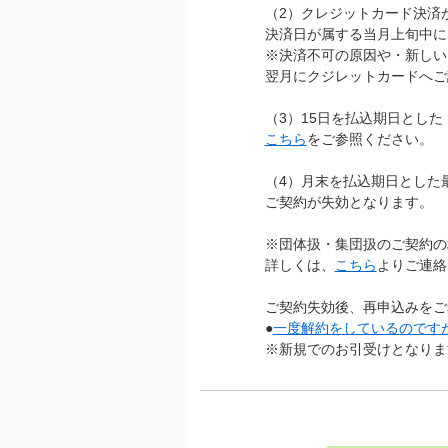
（2）クレジットカード決済
決済日が属する当月上旬中に
※決済不可の原因や・新しい
翌月にクジレットカードへご
（3）15日を払込期日とし
こちら
をご参照ください。
（4）月末を払込期日とした
ご契約が失効となります。
※団体扱・集団扱のご契約の
詳しくは、
こちら
よりご連絡
ご契約失効後、再申込みをご
●
一度解約をしているのです
※新規でのお引受けとなりま