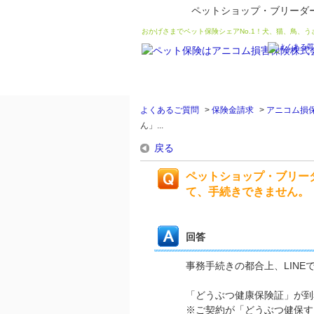
ペットショップ・ブリーダ
おかげさまでペット保険シェアNo.1！犬、猫、鳥、
よくあるご質問
>
保険金請求
>
アニコム損
ん」...
戻る
ペットショップ・ブリー
て、手続きできません。
回答
事務手続きの都合上、LIN
「どうぶつ健康保険証」が到
※ご契約が「どうぶつ健保す