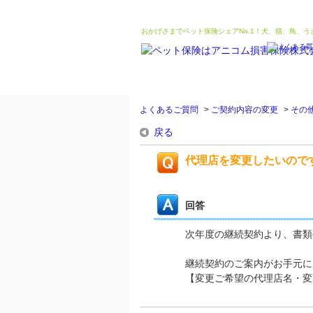
おかげさまでペット保険シェアNo.1！犬、猫、鳥、
よくあるご質問
>
ご契約内容の変更
>
その
戻る
代理店を変更したいので
回答
次年度の継続契約より、書類
継続契約のご案内がお手元に
【変更ご希望の代理店名・変