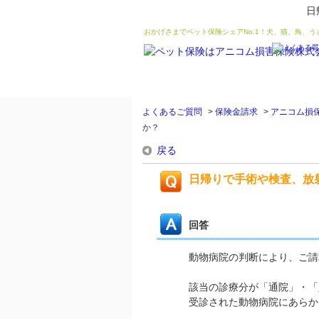
日
おかげさまでペット保険シェアNo.1！犬、猫、鳥、
よくあるご質問
>
保険金請求
>
アニコム損
か？
戻る
日帰りで手術や検査、放
回答
動物病院の判断により、ご請
該当の診療分が「通院」・「
受診された動物病院にあらか