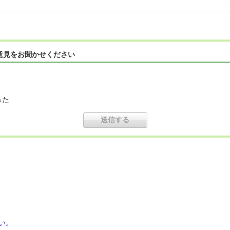
意見をお聞かせください
った
い。