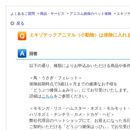
よくあるご質問
>
商品・サービス
>
アニコム損保のペット保険
>
エキゾ
戻る
エキゾチックアニマル（小動物）は保険に入れ
回答
以下の通り、種類によりお申込みいただける商品や条
＜鳥・うさぎ・フェレット＞
保険始期時点で3歳11ヶ月までの健康なお子様を
「どうぶつ健保ふぁみりぃ」にてお引受けいたします
詳細は
こちら
をご参照ください。
＜モモンガ・リス・ハムスター・ネズミ・モルモット
ハリネズミ・チンチラ・カメ・トカゲ・ヘビ＞
弊社代理店のペットショップにて、お迎えになった当
ご契約いただける「どうぶつ健保はっぴぃ」でお引受