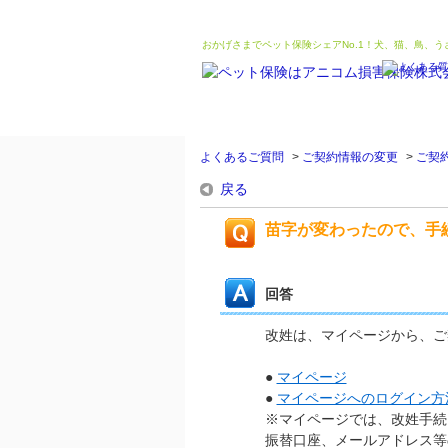
おかげさまでペット保険シェアNo.1！犬、猫、鳥、
よくあるご質問
>
ご契約情報の変更
>
ご契
戻る
苗字が変わったので、手
回答
改姓は、マイページから、ご
●
マイページ
●
マイページへのログイン方
※マイページでは、改姓手続
振替口座、メールアドレス等