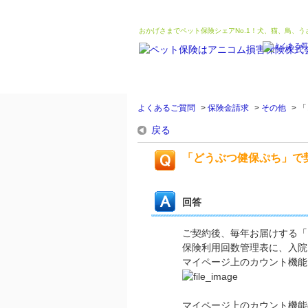
おかげさまでペット保険シェアNo.1！犬、猫、鳥、
よくあるご質問
>
保険金請求
>
その他
>
「
戻る
「どうぶつ健保ぷち」で
回答
ご契約後、毎年お届けする「
保険利用回数管理表に、入院
マイページ上のカウント機能
マイページ上のカウント機能