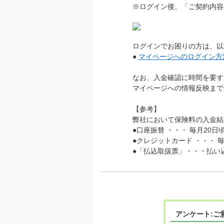
※ログイン後、「ご契約内容
ログインでお困りの方は、以
●
マイページへのログイン方
なお、入金確認に時間を要す
マイページへの情報反映まで
【参考】
弊社において保険料の入金結
●口座振替 ・・・ 毎月20日
●クレジットカード ・・・ 毎
●「払込取扱票」・・・払い
アンケート:ご