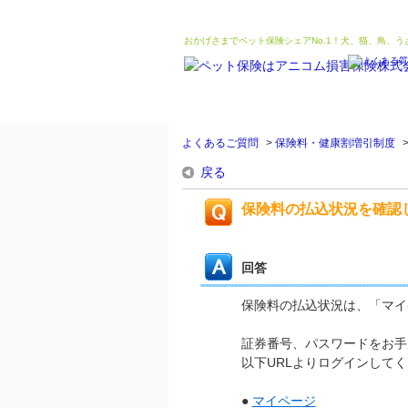
おかげさまでペット保険シェアNo.1！犬、猫、鳥、
よくあるご質問
>
保険料・健康割増引制度
戻る
保険料の払込状況を確認
回答
保険料の払込状況は、「マイ
証券番号、パスワードをお手
以下URLよりログインして
●
マイページ