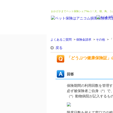
おかげさまでペット保険シェアNo.1！犬、猫、鳥、
よくあるご質問
>
保険金請求
>
その他
>
「
戻る
「どうぶつ健康保険証」
回答
保険期間の利用回数を管理す
必ず被保険者ご自身（*）で
（*）動物病院が記入するも
限度日数を超えて窓口での精